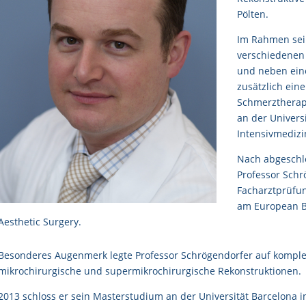
Pölten.
Im Rahmen sein
verschiedenen
und neben ein
zusätzlich ein
Schmerztherapi
an der Universi
Intensivmedizi
Nach abgeschl
Professor Schr
Facharztprüfun
am European Bo
Aesthetic Surgery.
Besonderes Augenmerk legte Professor Schrögendorfer auf kompl
mikrochirurgische und supermikrochirurgische Rekonstruktionen.
2013 schloss er sein Masterstudium an der Universität Barcelona i