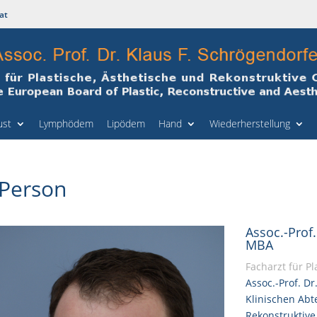
at
ust
Lymphödem
Lipödem
Hand
Wiederherstellung
Person
Assoc.-Prof.
MBA
Facharzt für Pl
Assoc.-Prof. Dr
Klinischen Abt
Rekonstruktive