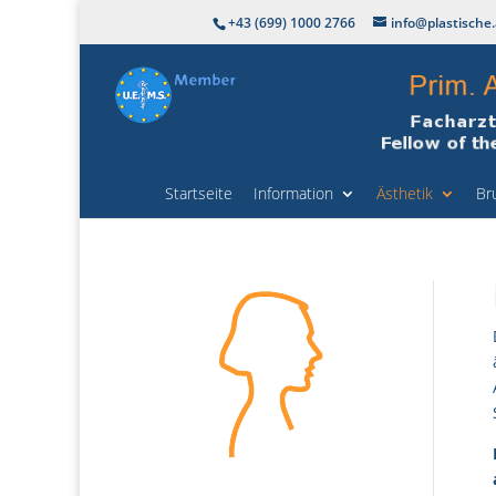
+43 (699) 1000 2766
info@plastische.
Startseite
Information
Ästhetik
Br