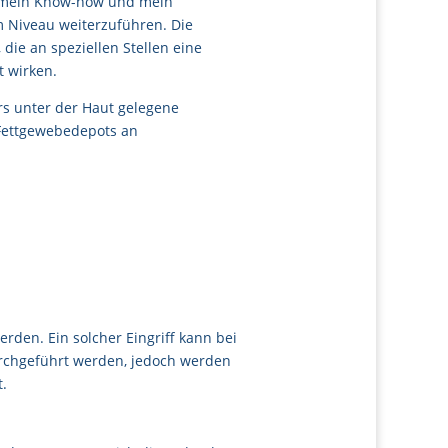
g, mein Know-how und mein
 Niveau weiterzuführen. Die
die an speziellen Stellen eine
t wirken.
rs unter der Haut gelegene
 Fettgewebedepots an
rden. Ein solcher Eingriff kann bei
urchgeführt werden, jedoch werden
t.