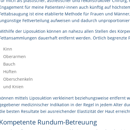
für mich als plastischer, ästhetischer und rekonstruktiver Chirur
Engagement für meine Patienten/-innen auch künftig auf höchstem
Fettabsaugung ist eine etablierte Methode für Frauen und Männer, 
ungünstige Fettverteilung aufweisen und dadurch unproportionier
Mithilfe der Liposuktion können an nahezu allen Stellen des Körpe
Fettansammlungen dauerhaft entfernt werden. Örtlich begrenzte
Kinn
Oberarmen
Bauch
Hüften
Oberschenkeln
und Knien
können mittels Liposuktion verkleinert beziehungsweise entfernt we
gegebener medizinischer Indikation in der Regel in jedem Alter d
die besten Resultate bei ausreichender Elastizität der Haut erreich
Kompetente Rundum-Betreuung