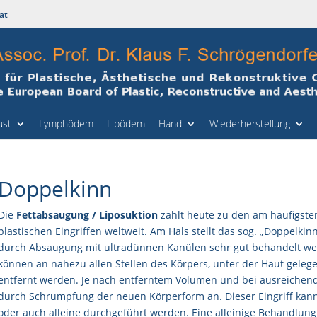
at
ust
Lymphödem
Lipödem
Hand
Wiederherstellung
Doppelkinn
Die
Fettabsaugung / Liposuktion
zählt heute zu den am häufigste
plastischen Eingriffen weltweit. Am Hals stellt das sog. „Doppelkin
durch Absaugung mit ultradünnen Kanülen sehr gut behandelt wer
können an nahezu allen Stellen des Körpers, unter der Haut gele
entfernt werden. Je nach entferntem Volumen und bei ausreichender
durch Schrumpfung der neuen Körperform an. Dieser Eingriff kan
oder auch alleine durchgeführt werden. Eine alleinige Behandlun