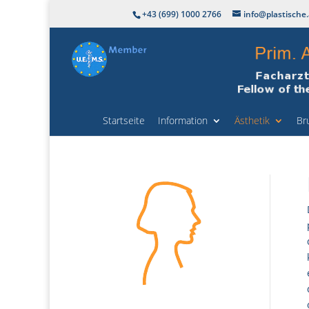
+43 (699) 1000 2766
info@plastische.
Startseite
Information
Ästhetik
Br